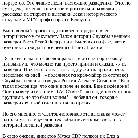
портретов. Это живые люди, настоящие разведчики. Это, по
сути дела, легенды советской и российской разведки", -
рассказал на открытии выставки декан исторического
факультета МГУ профессор Лев Белоусов.
Выставочный проект подготовлен и предоставлен
историческому факультету Залом истории Службы внешней
разведки Российской Федерации. Выставка на факультете
будет доступна для посещения с 17 по 31 марта.
"Я не очень давно с боевой работы и до сих пор не могу
привыкнуть, что можно так просто прийти и сказать - я из
разведки. Прелесть в том, что за одну жизнь проживаешь
несколько жизней", - поделился генерал-майор (в отставке)
Службы внешней разведки России Алексей Симонов. "Есть
такая пословица, что один в поле не воин. Еще какой воин!
Они (разведчики - прим. ТАСС) все были в одиночку, иногда
группами, но это были воины", - добавил он, говоря о
разведчиках, изображенных на портретах.
По его мнению, студентов-историков эта выставка может
натолкнуть на изучение тех событий, которые связаны с
историей внешней разведки.
В свою очередь директор Музея СВР полковник Елена