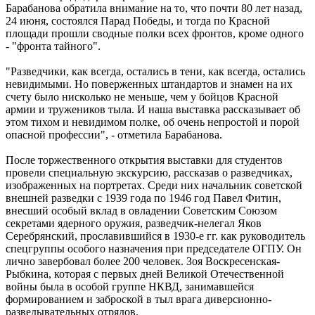
Барабанова обратила внимание на то, что почти 80 лет назад,
24 июня, состоялся Парад Победы, и тогда по Красной
площади прошли сводные полки всех фронтов, кроме одного
- "фронта тайного".
"Разведчики, как всегда, остались в тени, как всегда, остались
невидимыми. Но поверженных штандартов и знамен на их
счету было нисколько не меньше, чем у бойцов Красной
армии и тружеников тыла. И наша выставка рассказывает об
этом тихом и невидимом полке, об очень непростой и порой
опасной профессии", - отметила Барабанова.
После торжественного открытия выставки для студентов
провели специальную экскурсию, рассказав о разведчиках,
изображенных на портретах. Среди них начальник советской
внешней разведки с 1939 года по 1946 год Павел Фитин,
внесший особый вклад в овладении Советским Союзом
секретами ядерного оружия, разведчик-нелегал Яков
Серебрянский, прославившийся в 1930-е гг. как руководитель
спецгруппы особого назначения при председателе ОГПУ. Он
лично завербовал более 200 человек. Зоя Воскресенская-
Рыбкина, которая с первых дней Великой Отечественной
войны была в особой группе НКВД, занимавшейся
формированием и заброской в тыл врага диверсионно-
разведывательных отрядов.