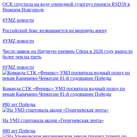
ОСК спустила на воду очередной сухогруз проекта RSD59 в
Нижнем Новгороде
#УМZ новости
Российский бокс возвращается на мировую арену
#УМZ новости
Число заявок на Научную премию Сбера в 2026 году выросло
более чем на треть
#УМZ новости
Команда СТК «Феникс» УМЗ посвятила водный поход по
рекам Карачаево-Черкесии 81-й годовщине Победы
#80 лет Победы
На УМЗ стартовала акция «Георгиевская лента»
#80 лет Победы