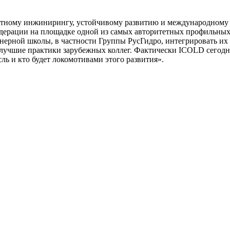
ектному инжинирингу, устойчивому развитию и международному 
Федерации на площадке одной из самых авторитетных профильны
ерной школы, в частности Группы РусГидро, интегрировать их 
ть лучшие практики зарубежных коллег. Фактически ICOLD сего
сль и кто будет локомотивами этого развития».