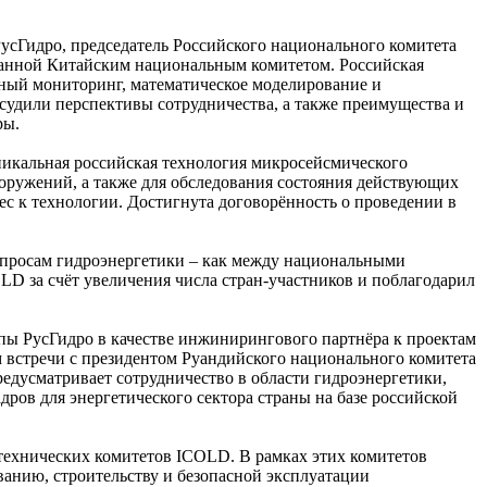
усГидро, председатель Российского национального комитета
ванной Китайским национальным комитетом. Российская
ный мониторинг, математическое моделирование и
бсудили перспективы сотрудничества, а также преимущества и
ры.
икальная российская технология микросейсмического
оружений, а также для обследования состояния действующих
с к технологии. Достигнута договорённость о проведении в
опросам гидроэнергетики – как между национальными
LD за счёт увеличения числа стран-участников и поблагодарил
пы РусГидро в качестве инжинирингового партнёра к проектам
м встречи с президентом Руандийского национального комитета
усматривает сотрудничество в области гидроэнергетики,
ров для энергетического сектора страны на базе российской
 технических комитетов ICOLD. В рамках этих комитетов
анию, строительству и безопасной эксплуатации