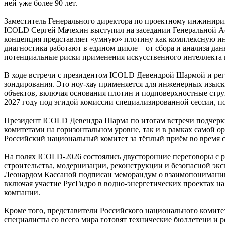
ней уже более 90 лет.
Заместитель Генерального директора по проектному инжинири
ICOLD Сергей Мачехин выступил на заседании Генеральной Ас
концепция представляет «умную» плотину как комплексную ин
диагностика работают в едином цикле – от сбора и анализа д
потенциальные риски применения искусственного интеллекта 
В ходе встречи с президентом ICOLD Девендрой Шармой и рег
зондирования. Это ноу-хау применяется для инженерных изыск
объектов, включая основания плотин и подповерхностные стру
2027 году под эгидой комиссии специализированной сессии, 
Президент ICOLD Девендра Шарма по итогам встречи подчерк
комитетами на горизонтальном уровне, так и в рамках самой 
Российский национальный комитет за тёплый приём во время св
На полях ICOLD-2026 состоялись двусторонние переговоры с 
строительства, модернизации, реконструкции и безопасной эк
Леонардом Кассаной подписан меморандум о взаимопонимании
включая участие РусГидро в водно-энергетических проектах на
компании.
Кроме того, представители Российского национального комите
специалисты со всего мира готовят технические бюллетени и 