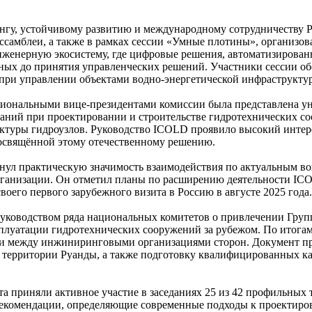
нгу, устойчивому развитию и международному сотрудничеству Р
самблеи, а также в рамках сессии «Умные плотины», организо
женерную экосистему, где цифровые решения, автоматизирован
анных до принятия управленческих решений. Участники сессии о
при управлении объектами водно-энергетической инфраструкту
иональными вице-президентами комиссии была представлена ун
аний при проектировании и строительстве гидротехнических со
ктуры гидроузлов. Руководство ICOLD проявило высокий интере
посвящённой этому отечественному решению.
нул практическую значимость взаимодействия по актуальным в
организации. Он отметил планы по расширению деятельности ICO
оего первого зарубежного визита в Россию в августе 2025 года.
руководством ряда национальных комитетов о привлечении Груп
сплуатации гидротехнических сооружений за рубежом. По итога
 между инжиниринговыми организациями сторон. Документ пред
 территории Руанды, а также подготовку квалифицированных кад
та приняли активное участие в заседаниях 25 из 42 профильных
рекомендации, определяющие современные подходы к проектиров