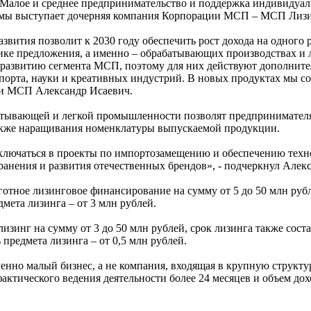
«Малое и среднее предпринимательство и поддержка индивидуа
мы выступает дочерняя компания Корпорации МСП – МСП Лизи
вития позволит к 2030 году обеспечить рост дохода на одного 
ике предложения, а именно – обрабатывающих производствах и
 развитию сегмента МСП, поэтому для них действуют дополнит
порта, науки и креативных индустрий. В новых продуктах мы со
ии МСП Александр Исаевич.
батывающей и легкой промышленности позволят предпринимателя
также наращивания номенклатуры выпускаемой продукции.
лючаться в проекты по импортозамещению и обеспечению технол
ранения и развития отечественных брендов», - подчеркнул Алек
ое лизинговое финансирование на сумму от 5 до 50 млн рублей,
мета лизинга – от 3 млн рублей.
инг на сумму от 3 до 50 млн рублей, срок лизинга также состав
предмета лизинга – от 0,5 млн рублей.
нно малый бизнес, а не компания, входящая в крупную структ
тического ведения деятельности более 24 месяцев и объем дохо