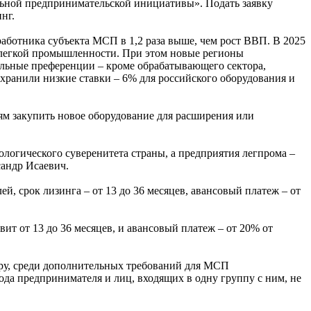
льной предпринимательской инициативы». Подать заявку
нг.
работника субъекта МСП в 1,2 раза выше, чем рост ВВП. В 2025
 легкой промышленности. При этом новые регионы
ельные преференции – кроме обрабатывающего сектора,
хранили низкие ставки – 6% для российского оборудования и
м закупить новое оборудование для расширения или
огического суверенитета страны, а предприятия легпрома –
сандр Исаевич.
 срок лизинга – от 13 до 36 месяцев, авансовый платеж – от
ит от 13 до 36 месяцев, и авансовый платеж – от 20% от
уру, среди дополнительных требований для МСП
да предпринимателя и лиц, входящих в одну группу с ним, не