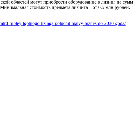
ой областей могут приобрести оборудование в лизинг на сумму 
Минимальная стоимость предмета лизинга – от 0,5 млн рублей.
-mlrd-rubley-lgotnogo-lizinga-poluchit-malyy-biznes-do-2030-goda/