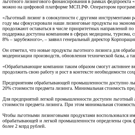
льготного лизингового финансирования в рамках федпроекта 
можно на цифровой платформе МСП.РФ. Оператором програм
«Льготный лизинг в совокупности с другими инструментами раз
году мы сфокусировали наши лизинговые продукты на эконом
продолжают оставаться в числе приоритетных направлений по
поддержка доступна компаниям в сферах медицины, туризма, с
8% – зарубежного», – заявил генеральный директор Корпорац
Он отметил, что новые продукты льготного лизинга для обра
модернизации производств, обновления технической базы, а 
«Обрабатывающие компании таким образом смогут активнее вк
продолжить свою работу и рост в контексте необходимости сох
Предприятиям обрабатывающей промышленности доступно льготн
20% стоимости предмета лизинга. Минимальная стоимость пред
Для предприятий легкой промышленности доступен льготный лиз
стоимости предмета лизинга. При этом минимальная стоимость 
Чтобы льготными лизинговыми продуктами воспользовался име
обрабатывающей и легкой промышленности определены срок фак
более 2 млрд рублей.