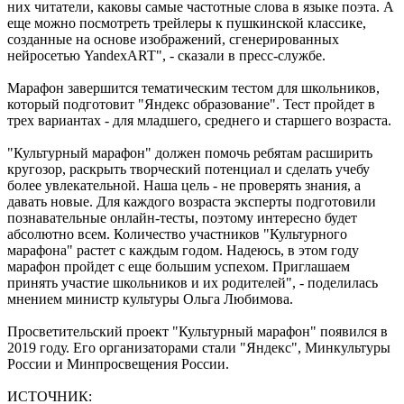
них читатели, каковы самые частотные слова в языке поэта. А
еще можно посмотреть трейлеры к пушкинской классике,
созданные на основе изображений, сгенерированных
нейросетью YandexART", - сказали в пресс-службе.
Марафон завершится тематическим тестом для школьников,
который подготовит "Яндекс образование". Тест пройдет в
трех вариантах - для младшего, среднего и старшего возраста.
"Культурный марафон" должен помочь ребятам расширить
кругозор, раскрыть творческий потенциал и сделать учебу
более увлекательной. Наша цель - не проверять знания, а
давать новые. Для каждого возраста эксперты подготовили
познавательные онлайн-тесты, поэтому интересно будет
абсолютно всем. Количество участников "Культурного
марафона" растет с каждым годом. Надеюсь, в этом году
марафон пройдет с еще большим успехом. Приглашаем
принять участие школьников и их родителей", - поделилась
мнением министр культуры Ольга Любимова.
Просветительский проект "Культурный марафон" появился в
2019 году. Его организаторами стали "Яндекс", Минкультуры
России и Минпросвещения России.
ИСТОЧНИК: