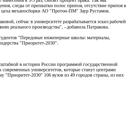
нанесения в 3-5 раз, снизит процент брака. Так мы
ения, следы от прихватки полос припоя, отсутствие припоя в
ро цеха механосборки АО "Протон-ПМ" Заур Рустамов.
ой, сейчас в университете разрабатывается эскиз рабочей
виях реального производства", - добавила Патракова.
студентов "Передовые инженерные школы: материалы,
лидерства "Приоритет-2030".
асштабной в истории России программой государственной
х современных университетов, которые станут центрами
 "Приоритет-2030" 106 вузов из 49 городов страны, из них