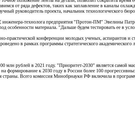
очное положение ленты на детали, позволит сократить время ее 
имся от ряда дефектов, таких как заплавление в каналы охлажд
 научный руководитель проекта, начальник технологического бю
нженера-технолога предприятия "Протон-ПМ" Эвелины Патраков
од особенности материала. "Дальше будем тестировать ее в усло
учно-практической конференции молодых ученых, аспирантов и 
проведено в рамках программы стратегического академического 
00 млн рублей в 2021 году. "Приоритет-2030" является самой м
на формирование к 2030 году в России более 100 прогрессивны
я страны. Всего комиссия Минобрнауки РФ включила в программу