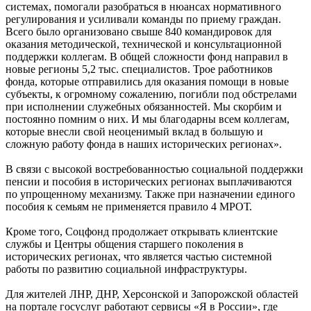
системах, помогали разобраться в нюансах нормативного
регулирования и усиливали команды по приему граждан.
Всего было организовано свыше 840 командировок для
оказания методической, технической и консультационной
поддержки коллегам. В общей сложности фонд направил в
новые регионы 5,2 тыс. специалистов. Трое работников
фонда, которые отправились для оказания помощи в новые
субъекты, к огромному сожалению, погибли под обстрелами
при исполнении служебных обязанностей. Мы скорбим и
постоянно помним о них. И мы благодарны всем коллегам,
которые внесли свой неоценимый вклад в большую и
сложную работу фонда в наших исторических регионах».
В связи с высокой востребованностью социальной поддержки
пенсии и пособия в исторических регионах выплачиваются
по упрощенному механизму. Также при назначении единого
пособия к семьям не применяется правило 4 МРОТ.
Кроме того, Соцфонд продолжает открывать клиентские
службы и Центры общения старшего поколения в
исторических регионах, что является частью системной
работы по развитию социальной инфраструктуры.
Для жителей ЛНР, ДНР, Херсонской и Запорожской областей
на портале госуслуг работают сервисы «Я в России», где