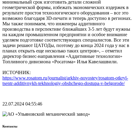
минимальный срок изготовить детали сложной
геометрической формы, избежать экономических издержек в
результате простоя технологического оборудования – все это
возможно благодаря 3D-печати и теперь доступно в регионах.
Мы также понимаем, что инженеры аддитивного
производства в перспективе ближайших 3-5 лет будут нужны
на каждом промышленном предприятии и особое внимание
уделяем подготовке соответствующих специалистов. Все эти
задачи решают ЦАТОДы, поэтому до конца 2024 года у нас в
планах открыть еще несколько таких центров», – отметил
директор бизнес-направления «Аддитивные технологии»
Топливного дивизиона «Росатома» Илья Кавелашвили.
ИСТОЧНИК:
https://www.rosatom.ru/journalist/arkhiv-novostey/rosatom-otkryl-
tsentr-additivnykh-tekhnologiy-obshchego-dostupa-v-belgorode/
22.07.2024 04:55:46
Контакты