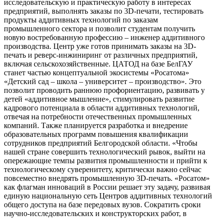
исследовательскую и практическую работу в интересах
предприятий, выполнять заказы по 3D-печати, тестировать
продукты аддитивных технологий по заказам
промышленного сектора и позволит студентам получить
новую востребованную профессию – инженер аддитивного
производства. Центр уже готов принимать заказы на 3D-
печать и реверс-инжиниринг от различных предприятий,
включая сельскохозяйственные. ЦАТОД на базе БелГАУ
станет частью концептуальной экосистемы «Росатома»
«Детский сад – школа – университет – производство». Это
позволит проводить раннюю профориентацию, развивать у
детей «аддитивное мышление», стимулировать развитие
кадрового потенциала в области аддитивных технологий,
отвечая на потребности отечественных промышленных
компаний. Также планируется разработка и внедрение
образовательных программ повышения квалификации
сотрудников предприятий Белгородской области. «Чтобы
нашей стране совершить технологический рывок, выйти на
опережающие темпы развития промышленности и прийти к
технологическому суверенитету, критически важно сейчас
повсеместно внедрять промышленную 3D-печать. «Росатом»
как флагман инноваций в России решает эту задачу, развивая
единую национальную сеть Центров аддитивных технологий
общего доступа на базе передовых вузов. Сократить сроки
научно-исследовательских и конструкторских работ, в