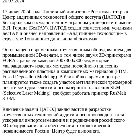
20.07.2024
17 июля 2024 года Топливный дивизион «Росатома» открыл
Центр аддитивных технологий общего доступа (ЦАТОД) в
Белгородском государственном аграрном университете имени
В.Я. Горина (БелГАУ). ЦАТОД создан совместными усилиями
БелГАУ и бизнес-направления «Аддитивные технологии» в
структуре Топливного дивизиона «Росатома».
Он оснащен современным отечественным оборудованием для
промышленной 3D-печати, в том числе двумя 3D-принтерами
FORA с рабочей камерой 300х300х300 мм, которые
«выращивают» изделия методом послойного нанесения
расплавленного пластика и композитных материалов (FDM,
Fused Deposition Modeling). В ближайшее время в центре
планируется также создать участок металлической трехмерной
печати методом селективного лазерного плавления SLM
(Selective Laser Melting), где будет работать принтер RusMelt
310М.
Ключевые задачи ЦАТОД заключаются в разработке
отечественных технологий аддитивного производства для
ускорения импортозамещения и продвижения российского
3D-оборудования для обеспечения технологической
независимости России. Центр будет выполнять