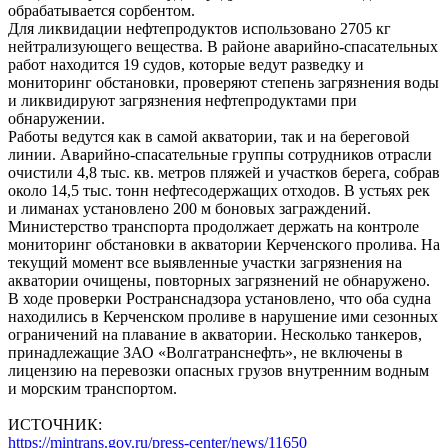
обрабатывается сорбентом.
Для ликвидации нефтепродуктов использовано 2705 кг
нейтрализующего вещества. В районе аварийно-спасательных
работ находится 19 судов, которые ведут разведку и
мониторинг обстановки, проверяют степень загрязнения воды
и ликвидируют загрязнения нефтепродуктами при
обнаружении.
Работы ведутся как в самой акватории, так и на береговой
линии. Аварийно-спасательные группы сотрудников отрасли
очистили 4,8 тыс. кв. метров пляжей и участков берега, собрав
около 14,5 тыс. тонн нефтесодержащих отходов. В устьях рек
и лиманах установлено 200 м боновых заграждений.
Министерство транспорта продолжает держать на контроле
мониторинг обстановки в акватории Керченского пролива. На
текущий момент все выявленные участки загрязнения на
акватории очищены, повторных загрязнений не обнаружено.
В ходе проверки Ространснадзора установлено, что оба судна
находились в Керченском проливе в нарушение ими сезонных
ограничений на плавание в акватории. Несколько танкеров,
принадлежащие ЗАО «Волгатранснефть», не включены в
лицензию на перевозки опасных грузов внутренним водным
и морским транспортом.
ИСТОЧНИК:
https://mintrans.gov.ru/press-center/news/11650