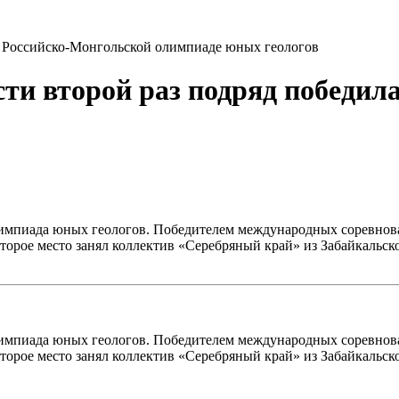
 в Российско-Монгольской олимпиаде юных геологов
сти второй раз подряд победил
импиада юных геологов. Победителем международных соревнован
орое место занял коллектив «Серебряный край» из Забайкальск
импиада юных геологов. Победителем международных соревнован
орое место занял коллектив «Серебряный край» из Забайкальск