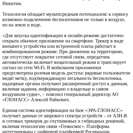
Никитин.
Технология обладает мультисредным потенциалом: к сервису
возможно подключение беспилотников не только в воздухе,
но на земле и воде.
«Для запуска идентификации в онлайн-режиме достаточно
открыть обычное приложение на смартфоне. Трекер в виде
внешнего устройства или встроенной платы работает в
комбинированном режиме. При движении на территориях,
где отсутствует покрытие сотовой связи, передатчик
автоматически включает вещательный режим и транслирует
сигнал по сети Wi-Fi. В мобильном приложении
предусмотрена ролевая модель доступа: рядовые пользователи
видят метку, подтверждающую легальность беспилотника,
надзорные органы получают расширенный доступ к данным,
включая задания, информацию о владельце и самом
воздушном судне», – пояснил генеральный директор АО
«ГЛОНАСС» Алексей Райкевич.
Единая система идентификации на базе «ЭРА-ГЛОНАСС»
получает данные от широкого спектра устройств – от АЗН-В
и сотовых трекеров до спутниковых и гибридных решений,
включая технологию связи «Геокосмос». Платформа
интегрирована с цифровой платформой Росавиации.