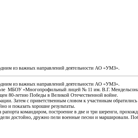
 одним из важных направлений деятельности АО «УМЗ».
 одним из важных направлений деятельности АО «УМЗ».
ле МБОУ «Многопрофильный лицей № 11 им. В.Г. Мендельсона» 
ящен 80-летию Победы в Великой Отечественной войне.
ции. Затем с приветственным словом к участникам обратились
но и показать хорошие результаты.
а рапорта командиром, построение в две и три шеренги, прохо
дели достойно, дружно пели военные песни и маршировали. По